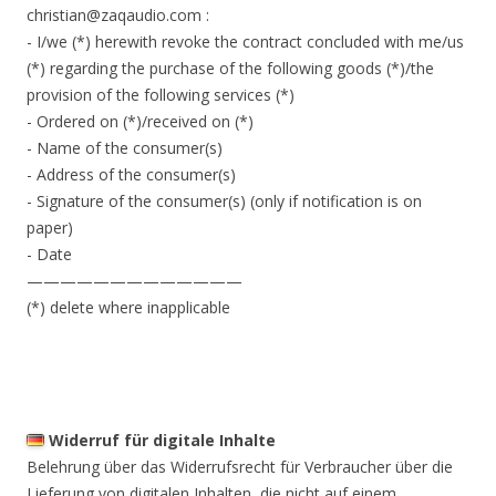
christian@zaqaudio.com :
- I/we (*) herewith revoke the contract concluded with me/us
(*) regarding the purchase of the following goods (*)/the
provision of the following services (*)
- Ordered on (*)/received on (*)
- Name of the consumer(s)
- Address of the consumer(s)
- Signature of the consumer(s) (only if notification is on
paper)
- Date
—————————————
(*) delete where inapplicable
Widerruf für digitale Inhalte
Belehrung über das Widerrufsrecht für Verbraucher über die
Lieferung von digitalen Inhalten, die nicht auf einem